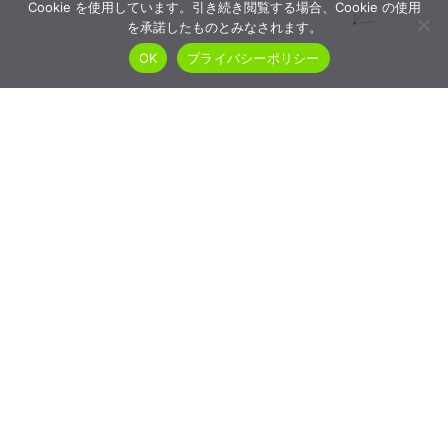
Cookie を使用しています。引き続き閲覧する場合、Cookie の使用
を承諾したものとみなされます。
OK
プライバシーポリシー
NEWS
NEW
新たな防災気象情報
新
に対応した気象警
に
報・注意報APIを提
供
供開始
20